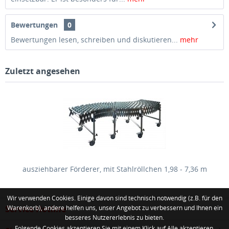
Bewertungen
0
Bewertungen lesen, schreiben und diskutieren...
mehr
Zuletzt angesehen
ausziehbarer Förderer, mit Stahlröllchen 1,98 - 7,36 m
Wir verwenden Cookies. Einige davon sind technisch notwendig (z.B. für den
Service Hotline
Warenkorb), andere helfen uns, unser Angebot zu verbessern und Ihnen ein
besseres Nutzererlebnis zu bieten.
Folgende Cookies akzeptieren Sie mit einem Klick auf Alle akzeptieren.