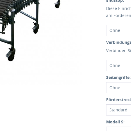
Endstop:
Diese Einric
am Förderen
Ohne
Verbindungs
Verbinden Si
Ohne
Seitengriffe:
Ohne
Förderstrec
Standard
Modell S: