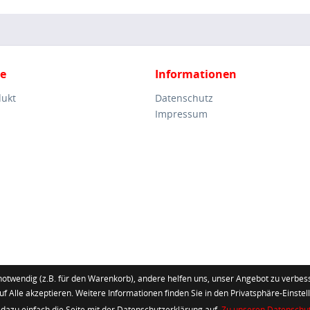
ce
Informationen
dukt
Datenschutz
Impressum
notwendig (z.B. für den Warenkorb), andere helfen uns, unser Angebot zu verbess
uf Alle akzeptieren. Weitere Informationen finden Sie in den Privatsphäre-Einstel
 dazu einfach die Seite mit der Datenschutzerklärung auf.
Zu unseren Datenschu